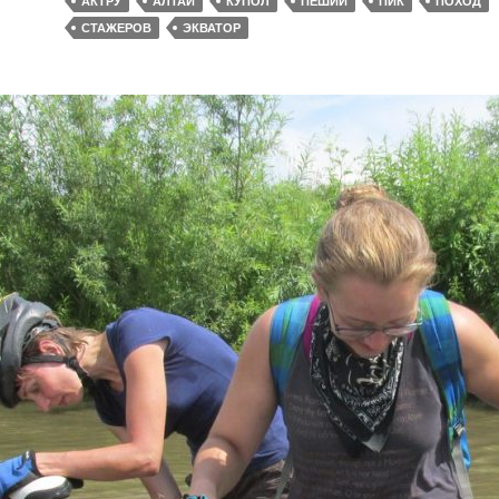
АКТРУ
АЛТАЙ
КУПОЛ
ПЕШИЙ
ПИК
ПОХОД
СТАЖЕРОВ
ЭКВАТОР