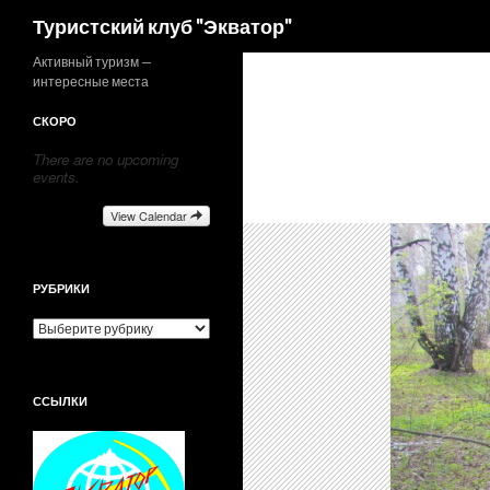
Поиск
Туристский клуб "Экватор"
Активный туризм —
интересные места
СКОРО
There are no upcoming
events.
View Calendar
РУБРИКИ
Р
у
б
р
ССЫЛКИ
и
к
и