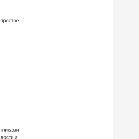
 простое
стниками
вости и