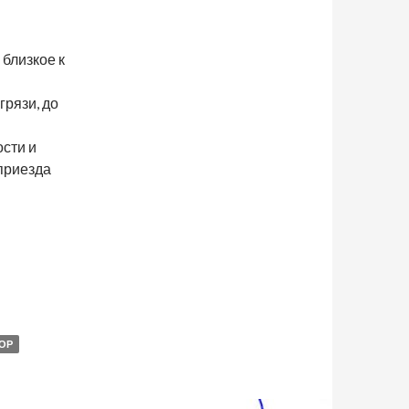
близкое к
рязи, до
ости и
 приезда
ОР