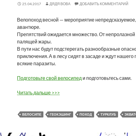
25.04.2017
ДЯДЯ ВОВА
ДОБАВИТЬ КОММЕНТАРИЙ
Велопоход весной — мероприятие непредсказуемое, 
авантюре.
Препятствий ожидается множество. От непролазной г
палящей жары.
В пути нас будут подстерегать разнообразные опасн
приключения. А в лесу сидят в засаде и ждут нашего
всякие паразиты.
Подготовьте свой велосипед
и подготовьтесь сами.
Читать дальше >>>
ВЕЛОСИПЕ
ГЕОКЭШИНГ
ПОХОД
ТУРКЛУБ
ЭКВАТ