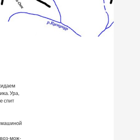
кидаем
ика. Ура,
е спит
с машиной
-воз-мож-