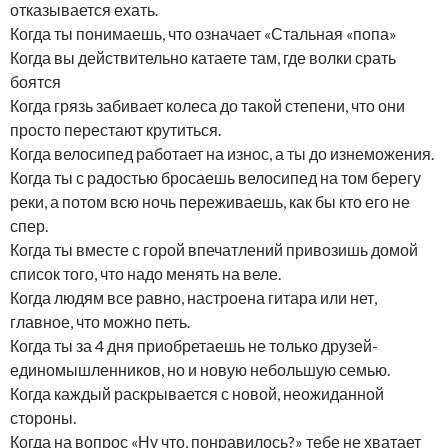
отказывается ехать.
Когда ты понимаешь, что означает «Стальная «попа»
Когда вы действительно катаете там, где волки срать
боятся
Когда грязь забивает колеса до такой степени, что они
просто перестают крутиться.
Когда велосипед работает на износ, а ты до изнеможения.
Когда ты с радостью бросаешь велосипед на том берегу
реки, а потом всю ночь переживаешь, как бы кто его не
спер.
Когда ты вместе с горой впечатлений привозишь домой
список того, что надо менять на веле.
Когда людям все равно, настроена гитара или нет,
главное, что можно петь.
Когда ты за 4 дня приобретаешь не только друзей-
единомышленников, но и новую небольшую семью.
Когда каждый раскрывается с новой, неожиданной
стороны.
Когда на вопрос «Ну что, понравилось?» тебе не хватает