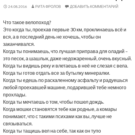
24.08.2016
РИТА ФРОЛОВ
ДОБАВИТЬ КОММЕНТАРИЙ
Что такое велопоход?
Это когда ты, проехав первые 30 км, проклинаешь всё и
вся, а в последний день не хочешь, чтобы он
заканчивался.
Когда ты понимаешь, что лучшая приправа для оладий –
это песок, а шашлык, даже недожаренный, очень вкусный.
Когда ты видишь реку и влетаешь в неё не слезая с вела.
Когда ты готов отдать все за бутылку минералки.
Когда ты едешь по раскаленному асфальту и радуешься
любой проехавшей машине, подарившей тебе немного
прохлады.
Когда ты мечтаешь о том, чтобы пошел дождь.
Когда мошки становятся тебе как родные, а комары
понимают, что с такими психами как вы, лучше не
связываться.
Когда ты тащишь вел на себе, так как он тупо