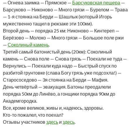
— Огнева заимка — Прямское —
Барсуковская пещера
—
Барсуково — Никоново — Много грязи — Бурелом — Трава
— 1-я стоянка на Берди — Шашлык (который Игорь
мужественно тащил в рюкзаке эти 100км).
Второй день — порядка 25 км: Никоново — Кинтереп —
Берёзово — Молоко — Много грязи — Большое поле ржи
—
Соколиный камень
.
Третий самый батонистый день (20км): Соколиный
камень — Снова поле — Снова грязь — Поехали не туда —
Вернулись — Поехали куда надо — Быстрый спуск по
разбитой грунтовке (слава Богу грязь уже подсохла!) —
Старососедово — 3я стоянка на Берди — Мафия.
День четвёртый — эвакуация. Батоны преодалели
порядка 50км до Линёво, а гонщики порядка 90км до
Академгородка.
Все, кроме великов, живы и, надеюсь, здоровы.
Кто-то пожалел, что поехал?
Отзывы участников
здесь
и
здесь
.