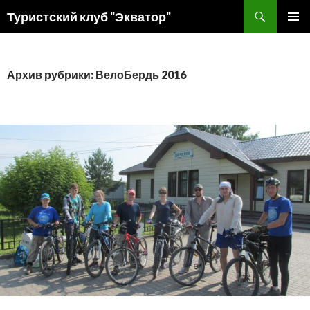
Поиск
Туристский клуб "Экватор"
ПЕРЕЙТИ
ОСНОВ
К
МЕНЮ
СОДЕРЖИМОМУ
Архив рубрики: ВелоБердь 2016