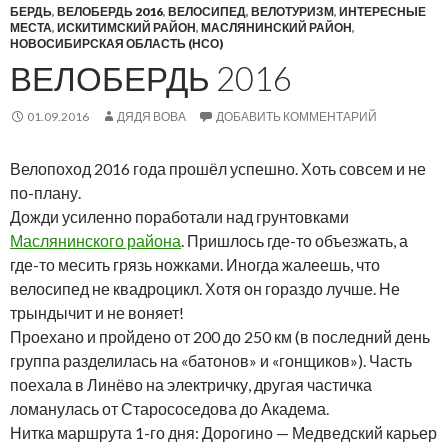
БЕРДЬ
,
ВЕЛОБЕРДЬ 2016
,
ВЕЛОСИПЕД
,
ВЕЛОТУРИЗМ
,
ИНТЕРЕСНЫЕ
МЕСТА
,
ИСКИТИМСКИЙ РАЙОН
,
МАСЛЯНИНСКИЙ РАЙОН
,
НОВОСИБИРСКАЯ ОБЛАСТЬ (НСО)
ВЕЛОБЕРДЬ 2016
01.09.2016
ДЯДЯ ВОВА
ДОБАВИТЬ КОММЕНТАРИЙ
Велопоход 2016 года прошёл успешно. Хоть совсем и не
по-плану.
Дожди усиленно поработали над грунтовками
Маслянинского района
. Пришлось где-то объезжать, а
где-то месить грязь ножками. Иногда жалеешь, что
велосипед не квадроцикл. Хотя он гораздо лучше. Не
трындычит и не воняет!
Проехано и пройдено от 200 до 250 км (в последний день
группа разделилась на «батонов» и «гонщиков»). Часть
поехала в Линёво на электричку, другая частичка
ломанулась от Старососедова до Академа.
Нитка маршрута 1-го дня: Дорогино — Медведский карьер