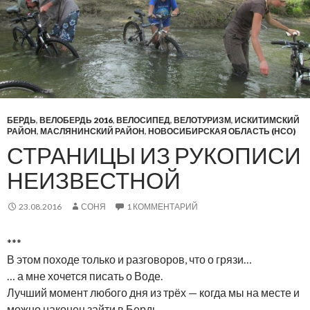
БЕРДЬ
,
ВЕЛОБЕРДЬ 2016
,
ВЕЛОСИПЕД
,
ВЕЛОТУРИЗМ
,
ИСКИТИМСКИЙ
РАЙОН
,
МАСЛЯНИНСКИЙ РАЙОН
,
НОВОСИБИРСКАЯ ОБЛАСТЬ (НСО)
СТРАНИЦЫ ИЗ РУКОПИСИ
НЕИЗВЕСТНОЙ
23.08.2016
СОНЯ
1 КОММЕНТАРИЙ
***
В этом походе только и разговоров, что о грязи…
… а мне хочется писать о Воде.
Лучший момент любого дня из трёх — когда мы на месте и
можно наконец зайти в Бердь.