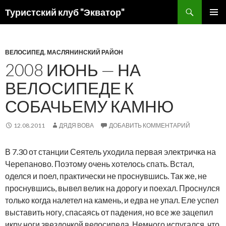
Поиск
Туристский клуб "Экватор"
ПЕРЕЙТИ
ОСНОВ
К
МЕНЮ
СОДЕРЖИМОМУ
ВЕЛОСИПЕД
,
МАСЛЯНИНСКИЙ РАЙОН
2008 ИЮНЬ — НА
ВЕЛОСИПЕДЕ К
СОБАЧЬЕМУ КАМНЮ
12.08.2011
ДЯДЯ ВОВА
ДОБАВИТЬ КОММЕНТАРИЙ
В 7.30 от станции Сеятель уходила первая электричка на
Черепаново. Поэтому очень хотелось спать. Встал,
оделся и поел, практически не проснувшись. Так же, не
проснувшись, вывел велик на дорогу и поехал. Проснулся
только когда налетел на камень, и едва не упал. Еле успел
выставить ногу, спасаясь от падения, но все же зацепил
икру ноги звездочкой велосипеда. Немного испугался, что