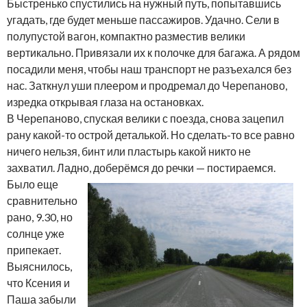
Быстренько спустились на нужный путь, попытавшись
угадать, где будет меньше пассажиров. Удачно. Сели в
полупустой вагон, компактно разместив велики
вертикально. Привязали их к полочке для багажа. А рядом
посадили меня, чтобы наш транспорт не разъехался без
нас. Заткнул уши плеером и продремал до Черепаново,
изредка открывая глаза на остановках.
В Черепаново, спуская велики с поезда, снова зацепил
рану какой-то острой деталькой. Но сделать-то все равно
ничего нельзя, бинт или пластырь какой никто не
захватил. Ладно, доберёмся до речки — постираемся.
Было еще
сравнительно
рано, 9.30, но
солнце уже
припекает.
Выяснилось,
что Ксения и
Паша забыли