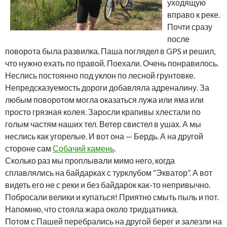
уходящую
вправо к реке.
Почти сразу
после
поворота была развилка. Паша поглядел в GPS и решил,
что нужно ехать по правой. Поехали. Очень понравилось.
Неслись постоянно под уклон по лесной грунтовке.
Непредсказуемость дороги добавляла адреналину. За
любым поворотом могла оказаться лужа или яма или
просто грязная колея. Заросли крапивы хлестали по
голым частям наших тел. Ветер свистел в ушах. А мы
неслись как угорелые. И вот она — Бердь. А на другой
стороне сам
Собачий камень
.
Сколько раз мы проплывали мимо него, когда
сплавлялись на байдарках с турклубом “Экватор”. А вот
видеть его не с реки и без байдарок как-то непривычно.
Побросали велики и купаться! Приятно смыть пыль и пот.
Напомню, что стояла жара около тридцатника.
Потом с Пашей перебрались на другой берег и залезли на