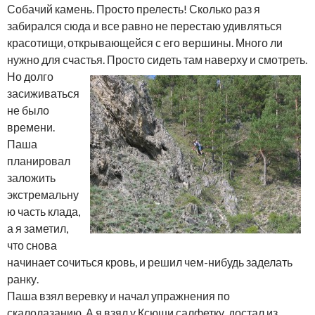
Собачий камень. Просто прелесть! Сколько раз я
забирался сюда и все равно не перестаю удивляться
красотищи, открывающейся с его вершины. Много ли
нужно для счастья. Просто сидеть там наверху и смотреть.
Но долго
засиживаться
не было
времени.
Паша
планировал
заложить
экстремальну
ю часть клада,
а я заметил,
что снова
начинает сочиться кровь, и решил чем-нибудь заделать
ранку.
Паша взял веревку и начал упражнения по
скалолазанию. А я взял у Ксюши салфетку, достал из