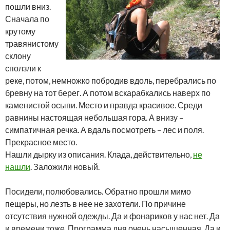
пошли вниз.
Сначала по
крутому
травянистому
склону
сползли к
реке, потом, немножко побродив вдоль, перебрались по
бревну на тот берег. А потом вскарабкались наверх по
каменистой осыпи. Место и правда красивое. Среди
равнины настоящая небольшая гора. А внизу –
симпатичная речка. А вдаль посмотреть – лес и поля.
Прекрасное место.
Нашли дырку из описания. Клада, действительно,
не
нашли
. Заложили новый.
Посидели, полюбовались. Обратно прошли мимо
пещеры, но лезть в нее не захотели. По причине
отсутствия нужной одежды. Да и фонариков у нас нет. Да
и времени тоже. Программа дня очень насыщенная. Да и