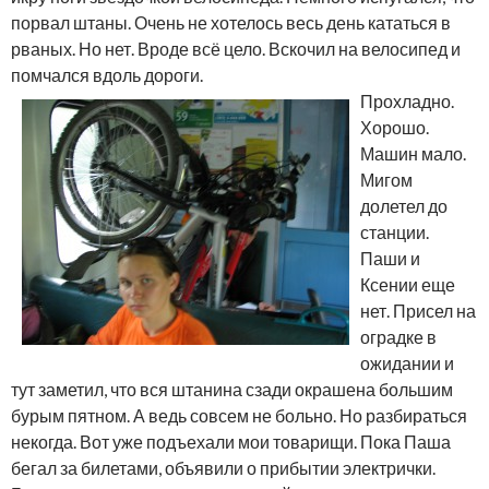
порвал штаны. Очень не хотелось весь день кататься в
рваных. Но нет. Вроде всё цело. Вскочил на велосипед и
помчался вдоль дороги.
Прохладно.
Хорошо.
Машин мало.
Мигом
долетел до
станции.
Паши и
Ксении еще
нет. Присел на
оградке в
ожидании и
тут заметил, что вся штанина сзади окрашена большим
бурым пятном. А ведь совсем не больно. Но разбираться
некогда. Вот уже подъехали мои товарищи. Пока Паша
бегал за билетами, объявили о прибытии электрички.