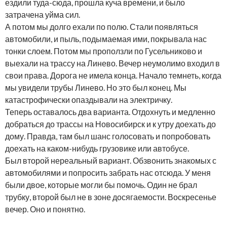
ездили туда-сюда, прошла куча времени, и было
затрачена уйма сил.
А потом мы долго ехали по полю. Стали появляться
автомобили, и пыль, подымаемая ими, покрывала нас
тонки слоем. Потом мы проползли по Гусельниково и
выехали на трассу на Линево. Вечер неумолимо входил в
свои права. Дорога не имела конца. Начало темнеть, когда
мы увидели трубы Линево. Но это был конец. Мы
катастрофически опаздывали на электричку.
Теперь оставалось два варианта. Отдохнуть и медленно
добраться до трассы на Новосибирск и к утру доехать до
дому. Правда, там был шанс голосовать и попробовать
доехать на каком-нибудь грузовике или автобусе.
Был второй нереальный вариант. Обзвонить знакомых с
автомобилями и попросить забрать нас отсюда. У меня
были двое, которые могли бы помочь. Один не брал
трубку, второй был не в зоне досягаемости. Воскресенье
вечер. Оно и понятно.