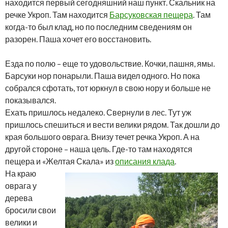
находится первый сегодняшний наш пункт. Скальник на
речке Укроп. Там находится
Барсуковская пещера
. Там
когда-то был клад, но по последним сведениям он
разорен. Паша хочет его восстановить.
Езда по полю – еще то удовольствие. Кочки, пашня, ямы.
Барсуки нор понарыли. Паша видел одного. Но пока
собрался сфотать, тот юркнул в свою нору и больше не
показывался.
Ехать пришлось недалеко. Свернули в лес. Тут уж
пришлось спешиться и вести велики рядом. Так дошли до
края большого оврага. Внизу течет речка Укроп. А на
другой стороне – наша цель. Где-то там находятся
пещера и «Желтая Скала» из
описания клада
.
На краю
оврага у
дерева
бросили свои
велики и