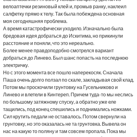
велоаптечки резиновый клей и, промыв ранку, наклеил
салфетку прямо к телу. Так была побеждена основная
моя сегодняшняя проблема.
А время катастрофически уходило. Изначально была
бредовая идея добраться до Искитима, но прикинули
расстояние и поняли, что это нереально.
Более менее правдоподобно смотрелся вариант
добраться до Линево. Был шанс попасть на последнюю
электричку.
Но с этого момента все пошло наперекосяк. Сначала
Паша очень долго ползал по скале, закладывая свой клад.
Потом мы проскочили грунтовку на Гусельниково и
Линево и влетели в Кинтереп. Причем туда-то мы неслись
по большому затяжному спуску, а обратно уже еле
тащились, под конец спешились и поднимались ножками.
Сил крутить педали не оставалось. Потом свернули на
грунтовку, но это оказалась не та грунтовка. Вывела он
нас на какую то поляну и там совсем пропала. Пока мы