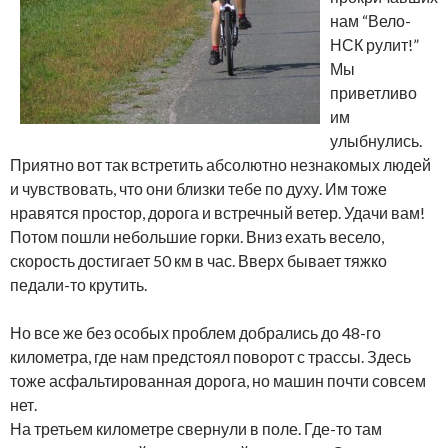
нам “Вело-
НСК рулит!”
Мы
приветливо
им
улыбнулись.
Приятно вот так встретить абсолютно незнакомых людей
и чувствовать, что они близки тебе по духу. Им тоже
нравятся простор, дорога и встречный ветер. Удачи вам!
Потом пошли небольшие горки. Вниз ехать весело,
скорость достигает 50 км в час. Вверх бывает тяжко
педали-то крутить.
Но все же без особых проблем добрались до 48-го
километра, где нам предстоял поворот с трассы. Здесь
тоже асфальтированная дорога, но машин почти совсем
нет.
На третьем километре свернули в поле. Где-то там