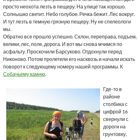
просто неохота лезть в пещеру. На улице так хорошо.
Солнышко светит. Небо голубое. Речка бежит. Лес вокруг.
И тут лезть в темную грязную пещеру. Ну не спелеологи
мы.
Обратно все прошло успешно. Склон, переправа, подъем,
велики, лес, поле, дорога. И вот мы снова мчимся по
асфальту. Проскочили Барсуково. Отдохнули перед
Никоново. Потом пролетели его насквозь и начали искать
поворот к следующему номеру нашей программы. К
Собачьему камню
.
Где-то в
районе
столбика с
цифрой 16
свернули с
дороги на
грунтовку,