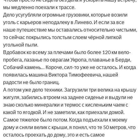
мы медленно поехали к трассе.
Дело усугубляли огромные грузовики, которые возили
уголь с карьеров неподалеку в Линево. И если за все
наше путешествие мы оставались относительно чистыми,
то сейчас покрылись толстым слоем чёрной липкой
угольной пыли.
Вдобавок ко всему за плечами было более 120 км вело-
пробега, лазанье по оврагам Укропа, плаванье в Берди,
Собачий камень… Короче, сил-то уже не осталось. И когда
появилась машина Виктора Тимофеевича, нашей
радости не было границ.
А потом уже дело техники. Загрузили три велика на крышу
жигуля, забились втроем на заднее сиденье и выдули не
знаю сколько минералки и термос с кисленьким чаем с
какой то ягодкой. И не заметили, как приехали домой.
Самое тяжелое было потом. Когда подъехали к моему
дому и сняли велик с крыши, я понял, что те 50 метров, что
осталось проехать до дому, это и есть самое