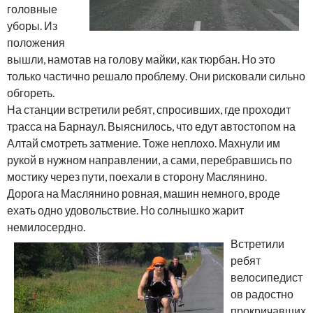
головные
уборы. Из
положения
вышли, намотав на голову майки, как тюрбан. Но это
только частично решало проблему. Они рисковали сильно
обгореть.
На станции встретили ребят, спросивших, где проходит
трасса на Барнаул. Выяснилось, что едут автостопом на
Алтай смотреть затмение. Тоже неплохо. Махнули им
рукой в нужном направлении, а сами, перебравшись по
мостику через пути, поехали в сторону Маслянино.
Дорога на Маслянино ровная, машин немного, вроде
ехать одно удовольствие. Но солнышко жарит
немилосердно.
Встретили
ребят
велосипедист
ов радостно
прокричавших