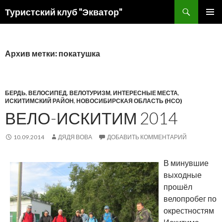
Поиск
Туристский клуб "Экватор"
ПЕРЕЙТИ
ОСНОВ
К
МЕНЮ
СОДЕРЖИМОМУ
Архив метки: покатушка
БЕРДЬ
,
ВЕЛОСИПЕД
,
ВЕЛОТУРИЗМ
,
ИНТЕРЕСНЫЕ МЕСТА
,
ИСКИТИМСКИЙ РАЙОН
,
НОВОСИБИРСКАЯ ОБЛАСТЬ (НСО)
ВЕЛО-ИСКИТИМ 2014
10.09.2014
ДЯДЯ ВОВА
ДОБАВИТЬ КОММЕНТАРИЙ
В минувшие
выходные
прошёл
велопробег по
окрестностям