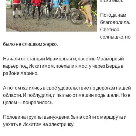
Искитима.
Погода нам
благоволила.
Светило
солнышко, но
было не слишком жарко.
Начали от станции Мраморная и, посетив Мраморный
карьер под Искитимом, поехали к мосту через Бердь в
районе Харино.
А потом катились в своё удовольствие по дорогам нашей
области. И поблудили, и пылью от машин подышали. Но в
целом — понравилось.
Половина группы вынуждена была сойти с маршрута и
уехать в Искитим на электричку.