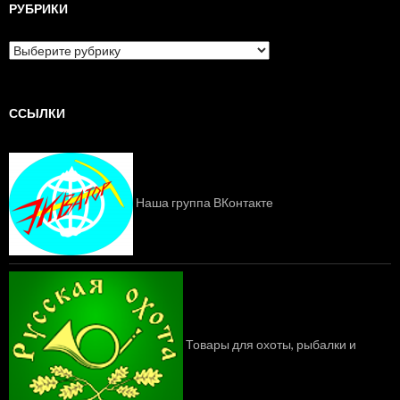
РУБРИКИ
Р
у
б
р
и
ССЫЛКИ
к
и
Наша группа ВКонтакте
Товары для охоты, рыбалки и