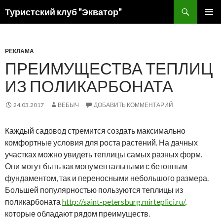
Поиск
Туристский клуб "Экватор"
ПЕРЕЙТИ
ОСНОВ
К
МЕНЮ
СОДЕРЖИМОМУ
РЕКЛАМА
ПРЕИМУЩЕСТВА ТЕПЛИЦ
ИЗ ПОЛИКАРБОНАТА
24.03.2017
ВЕБЫЧ
ДОБАВИТЬ КОММЕНТАРИЙ
Каждый садовод стремится создать максимально
комфортные условия для роста растений. На дачных
участках можно увидеть теплицы самых разных форм.
Они могут быть как монументальными с бетонным
фундаментом, так и переносными небольшого размера.
Большей популярностью пользуются теплицы из
поликарбоната
http://saint-petersburg.mirteplici.ru/
,
которые обладают рядом преимуществ.