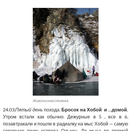
Живописная стоянка
24.03.
Пятый день
похода.
Бросок на Хобой и …домой.
Утром встали как обычно. Дежурные в 5 , все в 6,
позавтракали и пошли в радиалку на мыс Хобой — самую
северную точку острова Ольхон. До мыса по прямой