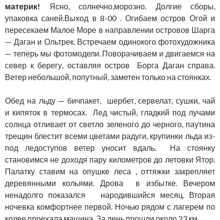
материк!
Ясно, солнечно,морозно. Долгие сборы,
упаковка саней.Выход в 8-00 . Огибаем остров Огой и
пересекаем Малое Море в направлении островов Шарга
— Даган и Ольтрек. Встречаем одинокого фотохудожника
— теперь мы фотомодели. Поворачиваем и двигаемся на
север к берегу, оставляя остров Борга Даган справа.
Ветер небольшой, попутный, заметен только на стоянках.
Обед на льду — бичпакет, шербет, сервелат, сушки, чай
и кипяток в термосах. Лед чистый, гладкий под лучами
солнца отливает от светло зеленого до черного, паутина
трещин блестит всеми цветами радуги, крупинки льда из-
под ледоступов ветер уносит вдаль. На стоянку
становимся не доходя пару километров до летовки Ятор.
Палатку ставим на опушке леса , оттяжки закрепляет
деревянными кольями. Дрова в избытке. Вечером
ненадолго показался народившийся месяц. Вторая
ночевка комфортнее первой. Ночью рядом с лагерем по
колее проехала машина. За день прошли около 23 км.