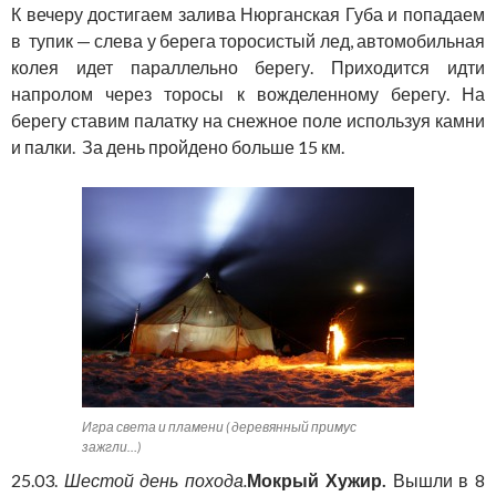
К вечеру достигаем залива Нюрганская Губа и попадаем
в тупик — слева у берега торосистый лед, автомобильная
колея идет параллельно берегу. Приходится идти
напролом через торосы к вожделенному берегу. На
берегу ставим палатку на снежное поле используя камни
и палки. За день пройдено больше 15 км.
Игра света и пламени ( деревянный примус
зажгли…)
25.03.
Шестой день похода.
Мокрый Хужир.
Вышли в 8