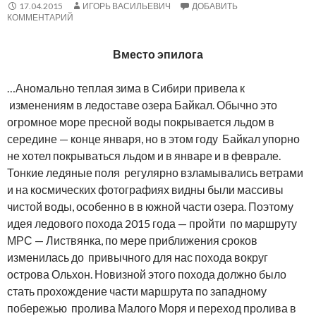
17.04.2015
ИГОРЬ ВАСИЛЬЕВИЧ
ДОБАВИТЬ
КОММЕНТАРИЙ
Вместо эпилога
…Аномально теплая зима в Сибири привела к
изменениям в ледоставе озера Байкал. Обычно это
огромное море пресной воды покрывается льдом в
середине — конце января, но в этом году Байкал упорно
не хотел покрываться льдом и в январе и в феврале.
Тонкие ледяные поля регулярно взламывались ветрами
и на космических фотографиях видны были массивы
чистой воды, особенно в в южной части озера. Поэтому
идея ледового похода 2015 года — пройти по маршруту
МРС — Листвянка, по мере приближения сроков
изменилась до привычного для нас похода вокруг
острова Ольхон. Новизной этого похода должно было
стать прохождение части маршрута по западному
побережью пролива Малого Моря и переход пролива в