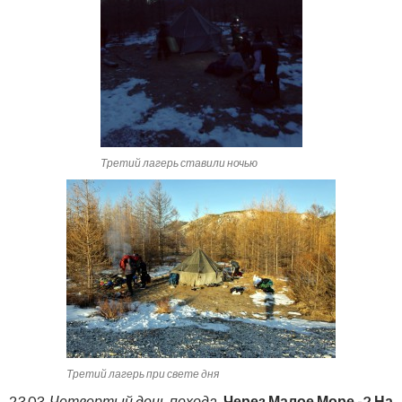
Третий лагерь ставили ночью
Третий лагерь при свете дня
23.03.
Четвертый день похода.
Через Малое Море -2.На