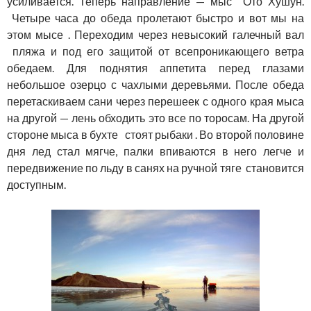
усиливается. Теперь направление — мыс Ото Хушун.
Четыре часа до обеда пролетают быстро и вот мы на
этом мысе . Переходим через невысокий галечный вал
пляжа и под его защитой от всепроникающего ветра
обедаем. Для поднятия аппетита перед глазами
небольшое озерцо с чахлыми деревьями. После обеда
перетаскиваем сани через перешеек с одного края мыса
на другой — лень обходить это все по торосам. На другой
стороне мыса в бухте стоят рыбаки . Во второй половине
дня лед стал мягче, палки впиваются в него легче и
передвижение по льду в санях на ручной тяге становится
доступным.