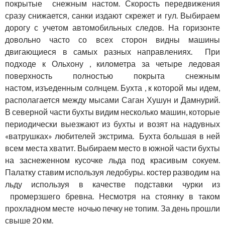
покрытые снежным настом. Скорость передвижения
сразу снижается, санки издают скрежет и гул. Выбираем
дорогу с учетом автомобильных следов. На горизонте
довольно часто со всех сторон видны машины
двигающиеся в самых разных направлениях. При
подходе к Ольхону , километра за четыре ледовая
поверхность полностью покрыта снежным
настом, изъеденным солнцем. Бухта , к которой мы идем,
располагается между мысами Саган Хушун и Дамнурий.
В северной части бухты видим несколько машин, которые
периодически выезжают из бухты и возят на надувных
«ватрушках» любителей экстрима. Бухта большая в ней
всем места хватит. Выбираем место в южной части бухты
на заснеженном кусочке льда под красивым сокуем.
Палатку ставим используя ледобуры. костер разводим на
льду используя в качестве подставки чурки из
промерзшего бревна. Несмотря на стоянку в таком
прохладном месте ночью печку не топим. За день прошли
свыше 20 км.