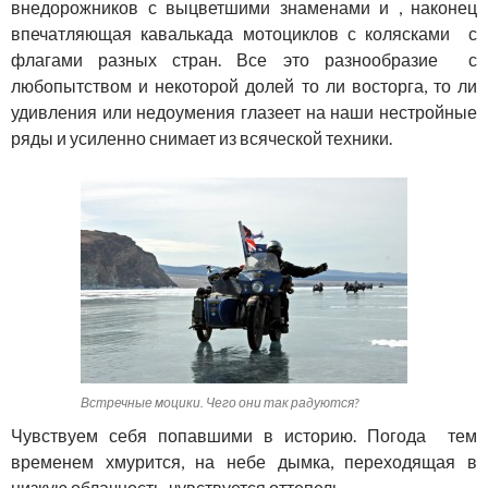
внедорожников с выцветшими знаменами и , наконец
впечатляющая кавалькада мотоциклов с колясками с
флагами разных стран. Все это разнообразие с
любопытством и некоторой долей то ли восторга, то ли
удивления или недоумения глазеет на наши нестройные
ряды и усиленно снимает из всяческой техники.
Встречные моцики. Чего они так радуются?
Чувствуем себя попавшими в историю. Погода тем
временем хмурится, на небе дымка, переходящая в
низкую облачность, чувствуется оттепель.