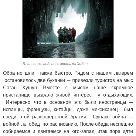
В виньетке ледяного грота на Хобое
Обратно шли также быстро. Рядом с нашим лагерем
остановилось две буханки — привезли туристов на мыс
Саган Хушун. Вместе с мысом наше скромное
пристанище вызвало живой интерес у отдыхающих.
Интересно, что в основном это были иностранцы —
испанцы, французы, китайцы, даже мексиканец был
среди этой разношерстной братии. Однако война —
войной , а обед по расписанию. После обеда неспешно
собираемся и двигаемся на юго-запад, итак пора идти