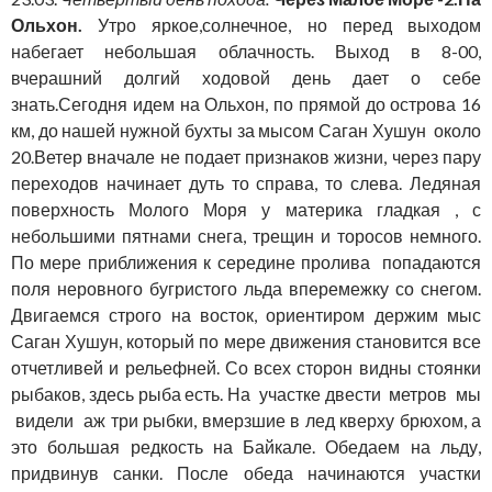
Ольхон.
Утро яркое,солнечное, но перед выходом
набегает небольшая облачность. Выход в 8-00,
вчерашний долгий ходовой день дает о себе
знать.Сегодня идем на Ольхон, по прямой до острова 16
км, до нашей нужной бухты за мысом Саган Хушун около
20.Ветер вначале не подает признаков жизни, через пару
переходов начинает дуть то справа, то слева. Ледяная
поверхность Молого Моря у материка гладкая , с
небольшими пятнами снега, трещин и торосов немного.
По мере приближения к середине пролива попадаются
поля неровного бугристого льда вперемежку со снегом.
Двигаемся строго на восток, ориентиром держим мыс
Саган Хушун, который по мере движения становится все
отчетливей и рельефней. Со всех сторон видны стоянки
рыбаков, здесь рыба есть. На участке двести метров мы
видели аж три рыбки, вмерзшие в лед кверху брюхом, а
это большая редкость на Байкале. Обедаем на льду,
придвинув санки. После обеда начинаются участки