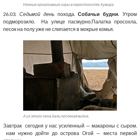
Ночные креативные игры в окрестностях Хужира
26.03.
Седьмой день
похода.
Собачьи будни.
Утром
подморозило. На улице пасмурно.Палатка просохла,
песок на полу уже не слипается в мокрые комья.
А из этого окна даль песочная видна.
Завтрак сегодня у нас усиленный — макароны с сыром.
нам нужно дойти до острова Огой — места первой