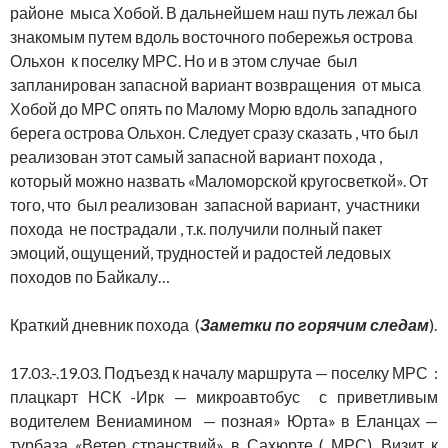
районе мыса Хобой. В дальнейшем наш путь лежал бы
знакомым путем вдоль восточного побережья острова
Ольхон к поселку МРС. Но и в этом случае был
запланирован запасной вариант возвращения от мыса
Хобой до МРС опять по Малому Морю вдоль западного
берега острова Ольхон. Следует сразу сказать , что был
реализован этот самый запасной вариант похода ,
который можно назвать «Маломорской кругосветкой». От
того, что был реализован запасной вариант, участники
похода не пострадали , т.к. получили полный пакет
эмоций, ощущений, трудностей и радостей ледовых
походов по Байкалу…
Краткий дневник похода (
Заметки по горячим следам
).
17.03.-.19.03. Подъезд к началу маршрута — поселку МРС :
плацкарт НСК -Ирк — микроавтобус с приветливым
водителем Вениамином — позная» Юрта» в Еланцах —
турбаза «Ветер странствий» в Сахюрте ( МРС). Визит к