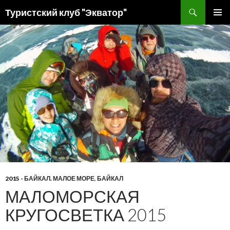
Поиск
Туристский клуб "Экватор"
ПЕРЕЙТИ
ОСНОВ
К
МЕНЮ
СОДЕРЖИМОМУ
2015 - БАЙКАЛ. МАЛОЕ МОРЕ
,
БАЙКАЛ
МАЛОМОРСКАЯ
КРУГОСВЕТКА 2015