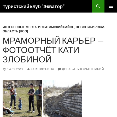
Поиск
Туристский клуб "Экватор"
ПЕРЕЙТИ
ОСНОВ
К
МЕНЮ
СОДЕРЖИМОМУ
ИНТЕРЕСНЫЕ МЕСТА
,
ИСКИТИМСКИЙ РАЙОН
,
НОВОСИБИРСКАЯ
ОБЛАСТЬ (НСО)
МРАМОРНЫЙ КАРЬЕР —
ФОТООТЧЁТ КАТИ
ЗЛОБИНОЙ
14.05.2012
КАТЯ ЗЛОБИНА
ДОБАВИТЬ КОММЕНТАРИЙ