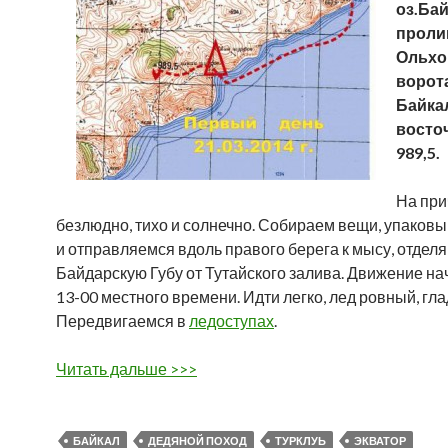
оз.Ба
проли
Ольхо
ворота
Байка
восточ
989,5.
На при
безлюдно, тихо и солнечно. Собираем вещи, упаков
и отправляемся вдоль правого берега к мысу, отде
Байдарскую Губу от Тутайского залива. Движение на
13-00 местного времени. Идти легко, лед ровный, гла
Передвигаемся в
ледоступах
.
Читать дальше >>>
БАЙКАЛ
ДЕДЯНОЙ ПОХОД
ТУРКЛУЬ
ЭКВАТОР