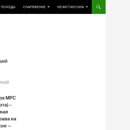
МУ
ПОХОДЫ
СНАРЯЖЕНИЕ
НЕЧИСТАЯ СИЛА
ШИЙ
АРИЙ
ок МРС
та) –
ная
рава на
хон —