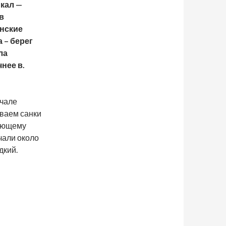
йкал —
в
нские
 – берег
ла
нее в.
чале
ываем санки
ляющему
чали около
дкий.