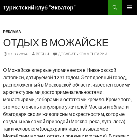
Поиск
Туристский клуб "Экватор"
ПЕРЕЙТИ
ОСНОВ
К
МЕНЮ
СОДЕРЖИМОМУ
РЕКЛАМА
ОТДЫХ В МОЖАЙСКЕ
31.08.2014
ВЕБЫЧ
ДОБАВИТЬ КОММЕНТАРИЙ
О Можайске впервые упоминается в Никоновской
летописи, датируемой 1231 годом. Этот древний город,
расположенный в Московской области, известен своими
архитектурными достопримечательностями:
монастырями, соборами и остатками кремля. Кроме того,
это место очень популярно у жителей Москвы и области
благодаря своим живописным окрестностям, которые
созданы как самой природой (Москва-река, луга, леса),
так и человеком (водохранилище, называемое
Можайским морем, остатки древних курганов). В связи с