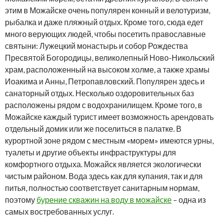
этим в Можайске очень популярен конный и велотуризм,
рыбалка и даже пляжный отдых. Кроме того, сюда едет
много верующих людей, чтобы посетить православные
святыни: Лужецкий монастырь и собор Рождества
Пресвятой Богородицы, великолепный Ново-Никольский
храм, расположенный на высоком холме, а также храмы
Иоакима и Анны, Петропавловский. Популярен здесь и
санаторный отдых. Несколько оздоровительных баз
расположены рядом с водохранилищем. Кроме того, в
Можайске каждый турист имеет возможность арендовать
отдельный домик или же поселиться в палатке. В
курортной зоне рядом с местным «морем» имеются урны,
туалеты и другие объекты инфраструктуры для
комфортного отдыха. Можайск является экологически
чистым районом. Вода здесь как для купания, так и для
питья, полностью соответствует санитарным нормам,
поэтому
бурение скважин на воду в можайске
– одна из
самых востребованных услуг.