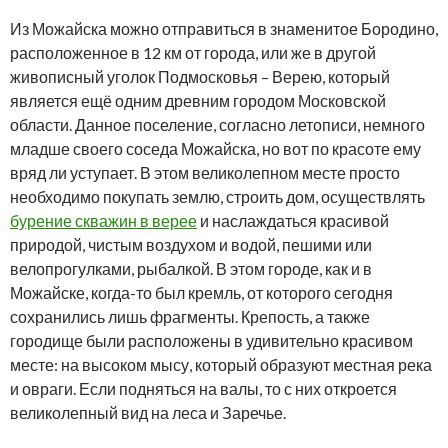
Из Можайска можно отправиться в знаменитое Бородино,
расположенное в 12 км от города, или же в другой
живописный уголок Подмосковья – Верею, который
является ещё одним древним городом Московской
области. Данное поселение, согласно летописи, немного
младше своего соседа Можайска, но вот по красоте ему
вряд ли уступает. В этом великолепном месте просто
необходимо покупать землю, строить дом, осуществлять
бурение скважин в верее
и наслаждаться красивой
природой, чистым воздухом и водой, пешими или
велопрогулками, рыбалкой. В этом городе, как и в
Можайске, когда-то был кремль, от которого сегодня
сохранились лишь фрагменты. Крепость, а также
городище были расположены в удивительно красивом
месте: на высоком мысу, который образуют местная река
и овраги. Если подняться на валы, то с них откроется
великолепный вид на леса и Заречье.