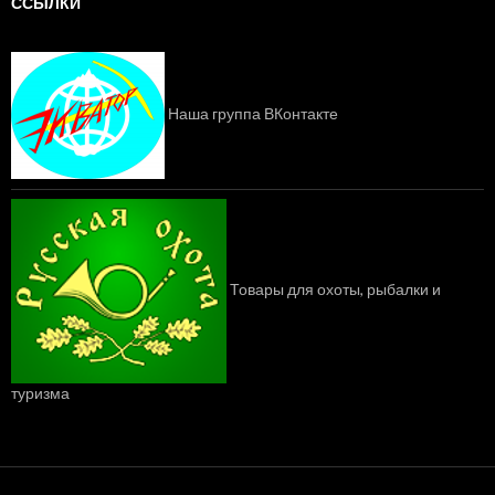
и
ССЫЛКИ
к
и
Наша группа ВКонтакте
Товары для охоты, рыбалки и
туризма